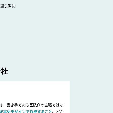
を選ぶ際に
。
会社
のは、書き手である医院側の主張ではな
記事やデザインで作成すること
。どん