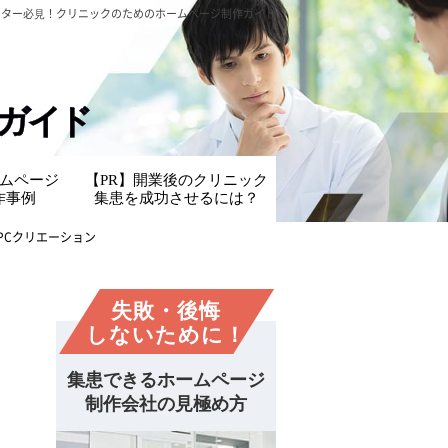
クター必⾒！
クリニックのためのホームページ制作ガイド
ガイド
ムページ
【PR】開業後のクリニック
作事例
集患を成功させるには？
PCクリエーション
失敗・後悔
しないために！
集患できるホームページ
制作会社の見極め方