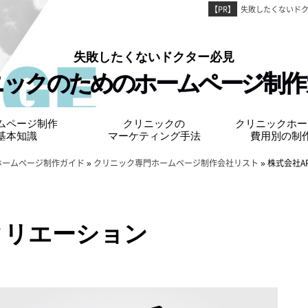
【PR】
失敗したくないド
失敗したくないドクター必⾒
ニックのための
ホームページ制作
ムページ制作
クリニックの
クリニックホー
基本知識
マーケティング手法
費用別の制
ホームページ制作ガイド
»
クリニック専門ホームページ制作会社リスト
»
株式会社A
クリエーション