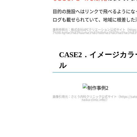
目的の施設へはリンクで飛べるようにな
ログも載せられていて、地域に根差した
事例参照元：株式会社APCクリエーション公式サイト（https://dr-b
7%98-hp%e3%83%aa%e3%83%8b%e3%83%a5%e3%83
CASE2．イメージカ
ル
画像引用元：さとう内科クリニック公式サイト（https://sato
naika-clinic.info/）