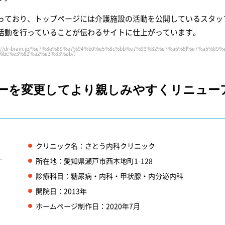
っており、トップページには介護施設の活動を公開しているスタッ
活動を行っていることが伝わるサイトに仕上がっています。
rain.jp/%e7%8e%89%e7%94%b0%e5%8c%bb%e7%99%82%e7%a6%8f%e7%a5%89%
%bc%e3%82%a2%e3%83%ab/）
ラーを変更してより親しみやすくリニュー
クリニック名：さとう内科クリニック
-
所在地：愛知県瀬戸市西本地町1-128
診療科目：糖尿病・内科・甲状腺・内分泌内科
開院日：2013年
ホームページ制作日：2020年7月