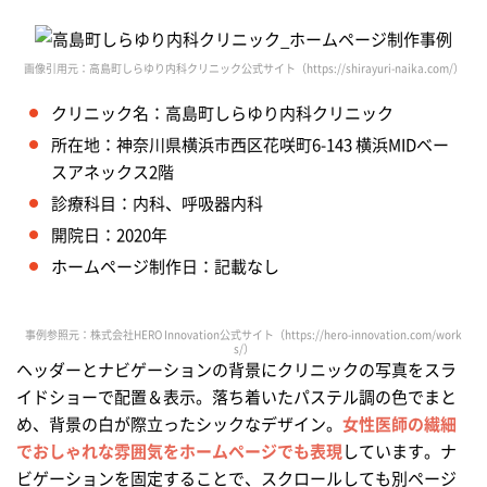
画像引用元：高島町しらゆり内科クリニック公式サイト（https://shirayuri-naika.com/）
クリニック名：高島町しらゆり内科クリニック
所在地：神奈川県横浜市西区花咲町6-143 横浜MIDベー
スアネックス2階
診療科目：内科、呼吸器内科
開院日：2020年
ホームページ制作日：記載なし
事例参照元：株式会社HERO Innovation公式サイト（https://hero-innovation.com/work
s/）
ヘッダーとナビゲーションの背景にクリニックの写真をスラ
イドショーで配置＆表示。落ち着いたパステル調の色でまと
め、背景の白が際立ったシックなデザイン。
女性医師の繊細
でおしゃれな雰囲気をホームページでも表現
しています。ナ
ビゲーションを固定することで、スクロールしても別ページ