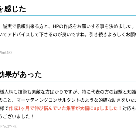
を感じた
、誠実で信頼出来る方と、HPの作成をお願いする事を決めました
いてアドバイスして下さるのが良いですね。引き続きよろしくお願
WPhnkBX）
効果があった
皆様人柄も技術も素敵な方ばかりですが、特に代表の方の経験と知
のこと、マーケティングコンサルタントのような的確な助言をいた
様で
作成1ヶ月で伸び悩んでいた集客が大幅にupしました！
対応も
うございました！
dF7oJ2YFN7）