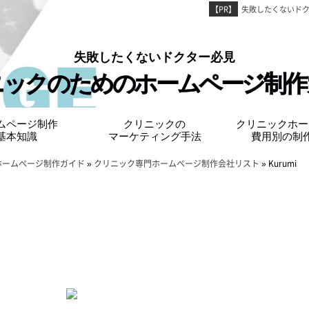
【PR】
失敗したくないド
失敗したくないドクター必⾒
ニックのための
ホームページ制作
ムページ制作
クリニックの
クリニックホー
基本知識
マーケティング手法
費用別の制
ホームページ制作ガイド
»
クリニック専門ホームページ制作会社リスト
»
Kurumi