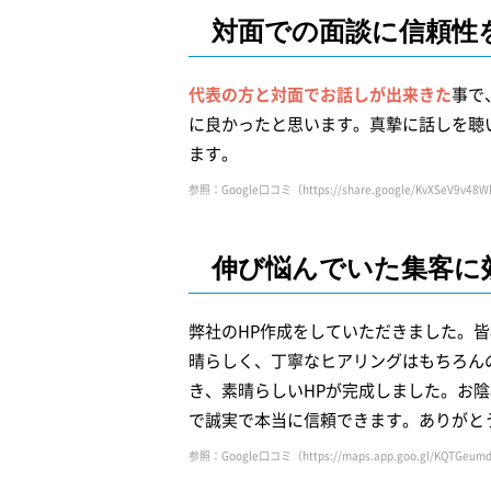
対面での面談に
信頼性
代表の方と対面でお話しが出来きた
事で
に良かったと思います。真摯に話しを聴
ます。
参照：Google口コミ（https://share.google/KvXSeV9v48
伸び悩んでいた
集客に
弊社のHP作成をしていただきました。
晴らしく、丁寧なヒアリングはもちろん
き、素晴らしいHPが完成しました。お陰
で誠実で本当に信頼できます。ありがと
参照：Google口コミ（https://maps.app.goo.gl/KQTGeum