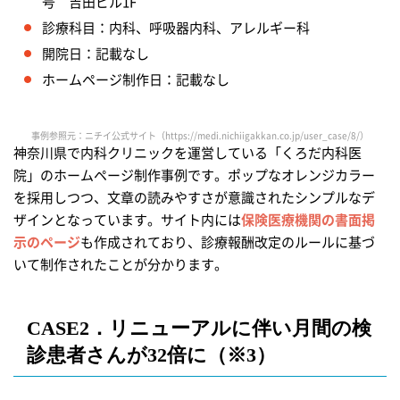
号 吉田ビル1F
診療科目：内科、呼吸器内科、アレルギー科
開院日：記載なし
ホームページ制作日：記載なし
事例参照元：ニチイ公式サイト（https://medi.nichiigakkan.co.jp/user_case/8/）
神奈川県で内科クリニックを運営している「くろだ内科医
院」のホームページ制作事例です。ポップなオレンジカラー
を採用しつつ、文章の読みやすさが意識されたシンプルなデ
ザインとなっています。サイト内には
保険医療機関の書面掲
示のページ
も作成されており、診療報酬改定のルールに基づ
いて制作されたことが分かります。
CASE2．リニューアルに伴い
月間の検
診患者さんが32倍に（※3）