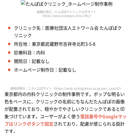
画像引用元：たんぽぽクリニック公式サイト
（https://www.tanpopo-clinic.info/）
クリニック名：医療社団法人エトワール会 たんぽぽク
リニック
所在地：東京都武蔵野市吉祥寺北町3-5-8
診療科目：内科
開院日：記載なし
ホームページ制作日：記載なし
事例参照元：ニチイ公式サイト（https://medi.nichiigakkan.co.jp/user_case/8/）
東京都内の内科クリニックの制作事例です。ポップな明るい
色をベースに、クリニックの名前にちなんだたんぽぽの画像
が配置されており、穏やかでやさしいクリニックであると印
象づけています。ユーザーがよく使う
電話番号やGoogleマッ
プはリンクボタンで固定
されており、配慮が感じられる設計
です。