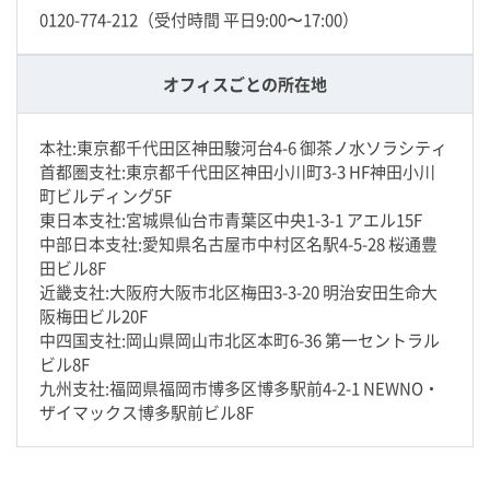
0120-774-212（受付時間 平日9:00〜17:00）
オフィスごとの所在地
本社:東京都千代田区神田駿河台4-6 御茶ノ水ソラシティ
首都圏支社:東京都千代田区神田小川町3-3 HF神田小川
町ビルディング5F
東日本支社:宮城県仙台市青葉区中央1-3-1 アエル15F
中部日本支社:愛知県名古屋市中村区名駅4-5-28 桜通豊
田ビル8F
近畿支社:大阪府大阪市北区梅田3-3-20 明治安田生命大
阪梅田ビル20F
中四国支社:岡山県岡山市北区本町6-36 第一セントラル
ビル8F
九州支社:福岡県福岡市博多区博多駅前4-2-1 NEWNO・
ザイマックス博多駅前ビル8F